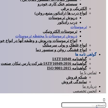
سیستم خنک کاری خودرو
الکتریکی و برقی
انواع درب ها (رادیاتور،منبع،روغن)
درپوش ترموستات
درب رادیاتور
ترموستات
ترموستات الکترونیکی
درپوش ترموستات یا محفظه ترموستات
انواع ترموستات ودرپوش و وظیفه آنها در انواع خو
انواع غلطک و پولی سرمیلنگ
انواع فشنگی روغن و سنسور دما
گواهی نامه ها
گواهینامه IATF16949
گواهینامه 2016:IATF16949 شرکت پارس نیکان صنعت
گواهینامه ISO 9001:2015
تماس با ما
شبکه فروش
نمایندگی فروش
درباره ما
انجمن تخصصی