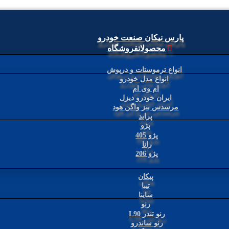
پارس نیکان صنعت خودرو
محصولات
فروشگاه
انواع ترموستات و درپوش
انواع مدل خودرو
ام وی ام
ایران خودرو دیزل
مرسدس بنز واگن هود
پراید
پژو
پژو 405
رانا
پژو 206
پیکان
تیبا
ساینا
رنو
رنو تندر L90
رنو ساندرو