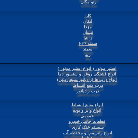
رنو مگان
کارا
لیفان
مزدا
نیسان
زانتیا
سمند EF7
سمند
ریو
استپر موتور ( انواع استپر موتور )
انواع فشنگی روغن و سنسور دما
انواع درب ها (رادیاتور،منبع،روغن)
درب منبع انبساط
درب رادیاتور
انواع منابع انبساط
انواع وایر و بوت
عمومی
قطعات جانبی خودرو
سیستم خنک کاری
انواع واترپمپ و محفظه آب