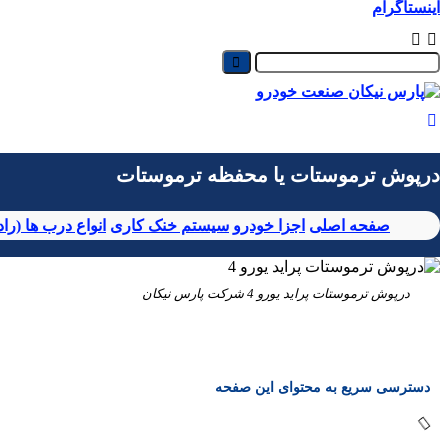
اینستاگرام
درپوش ترموستات یا محفظه ترموستات
صفحه اصلی
اجزا خودرو
سیستم خنک کاری
انواع درب ها (راد
درپوش ترموستات پراید یورو 4 شرکت پارس نیکان
دسترسی سریع به محتوای این صفحه