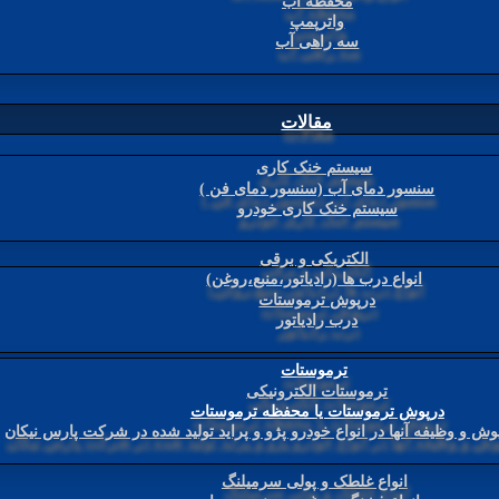
محفظه آب
واترپمپ
سه راهی آب
مقالات
سیستم خنک کاری
سنسور دمای آب (سنسور دمای فن )
سیستم خنک کاری خودرو
الکتریکی و برقی
انواع درب ها (رادیاتور،منبع،روغن)
درپوش ترموستات
درب رادیاتور
ترموستات
ترموستات الکترونیکی
درپوش ترموستات یا محفظه ترموستات
وش و وظیفه آنها در انواع خودرو پژو و پراید تولید شده در شرکت پارس نیکان
انواع غلطک و پولی سرمیلنگ