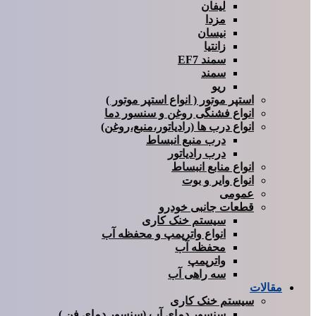
لیفان
مزدا
نیسان
زانتیا
سمند EF7
سمند
ریو
استپر موتور ( انواع استپر موتور )
انواع فشنگی روغن و سنسور دما
انواع درب ها (رادیاتور،منبع،روغن)
درب منبع انبساط
درب رادیاتور
انواع منابع انبساط
انواع وایر و بوت
عمومی
قطعات جانبی خودرو
سیستم خنک کاری
انواع واترپمپ و محفظه آب
محفظه آب
واترپمپ
سه راهی آب
مقالات
سیستم خنک کاری
سنسور دمای آب (سنسور دمای فن )