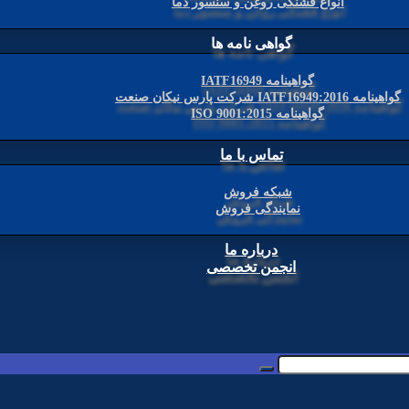
انواع فشنگی روغن و سنسور دما
گواهی نامه ها
گواهینامه IATF16949
گواهینامه 2016:IATF16949 شرکت پارس نیکان صنعت
گواهینامه ISO 9001:2015
تماس با ما
شبکه فروش
نمایندگی فروش
درباره ما
انجمن تخصصی