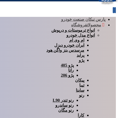
پارس نیکان صنعت خودرو
محصولات
فروشگاه
انواع ترموستات و درپوش
انواع مدل خودرو
ام وی ام
ایران خودرو دیزل
مرسدس بنز واگن هود
پراید
پژو
پژو 405
رانا
پژو 206
پیکان
تیبا
ساینا
رنو
رنو تندر L90
رنو ساندرو
رنو مگان
کارا