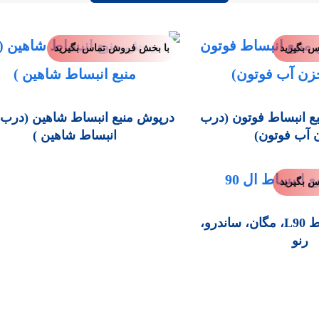
 بگیرید
با بخش فروش تماس بگیرید
ع انبساط فوتون (درب
درپوش منبع انبساط شاهین (درب 
آب فوتون)
انبساط شاهین )
 بگیرید
درب منبع انبساط L90، مگان، ساندرو،
رنو