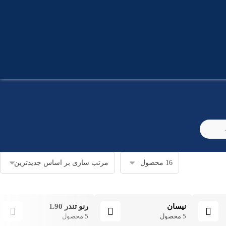
نیسان
رنو تندر L90
5 محصول
5 محصول