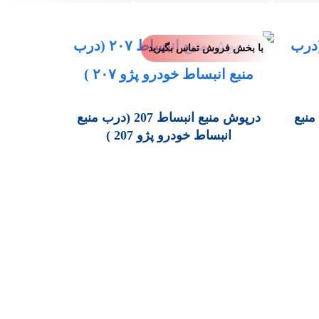
با بخش فروش تماس بگیرید
منبع
درپوش منبع انبساط 207 (درب منبع
انبساط خودرو پژو 207 )