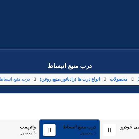
درب منبع انبساط
محصولات
انواع درب ها (رادیاتور،منبع،روغن)
درب منبع انبساط
بی خودرو
درب منبع انبساط
واترپمپ
6 محصول
5 محصول