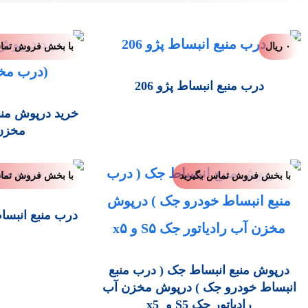
۰
ریال
با بخش فروش تماس
درب منبع انبساط پژو 206
خرید درپوش منب
مخزن 
با بخش فروش تماس بگیرید
با بخش فروش تماس
درپوش منبع انبساط جک ( درب منبع
انبساط خودرو جک ) درپوش مخزن آب
رادیاتور جک S5 و x5