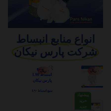
انواع منابع انبساط
شرکت پارس نیکان
۰
ریال
۰
ریال
منبع انبساط L۹۰
پیشنهاد
خرید
جدید