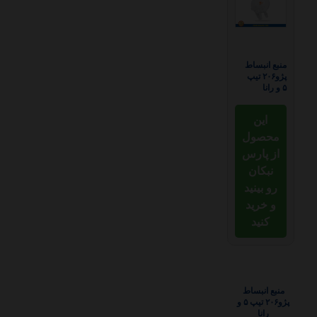
منبع انبساط
پژو۲۰۶ تیپ
۵ و رانا
این
محصول
از پارس
نبکان
رو بینید
و خرید
کنید
منبع انبساط
پژو۲۰۶ تیپ ۵ و
رانا