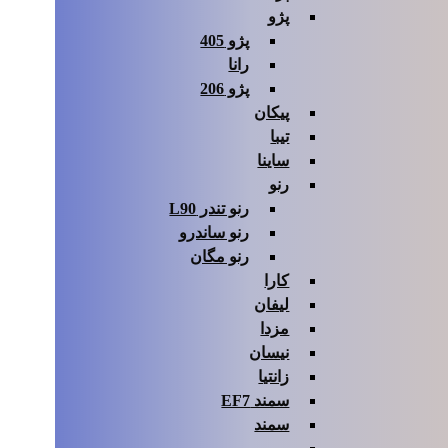
پژو
پژو 405
رانا
پژو 206
پیکان
تیبا
ساینا
رنو
رنو تندر L90
رنو ساندرو
رنو مگان
کارا
لیفان
مزدا
نیسان
زانتیا
سمند EF7
سمند