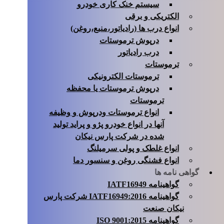
سیستم خنک کاری خودرو
الکتریکی و برقی
انواع درب ها (رادیاتور،منبع،روغن)
درپوش ترموستات
درب رادیاتور
ترموستات
ترموستات الکترونیکی
درپوش ترموستات یا محفظه
ترموستات
انواع ترموستات ودرپوش و وظیفه
آنها در انواع خودرو پژو و پراید تولید
شده در شرکت پارس نیکان
انواع غلطک و پولی سرمیلنگ
انواع فشنگی روغن و سنسور دما
گواهی نامه ها
گواهینامه IATF16949
گواهینامه 2016:IATF16949 شرکت پارس
نیکان صنعت
گواهینامه ISO 9001:2015