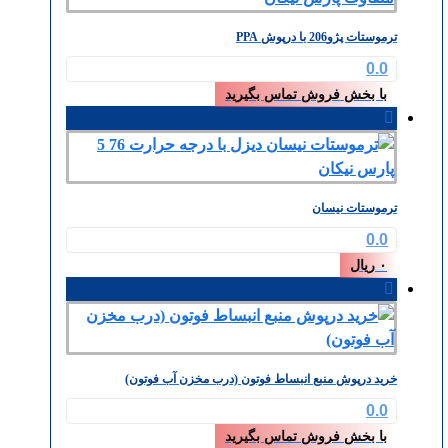
ترموستات پژو206 با درپوش PPA
0.0
با بخش فروش تماس بگیرید
ترموستات نیسان
0.0
۰
ریال
خرید درپوش منبع انبساط فوتون (درب مخزن آب فوتون)
0.0
با بخش فروش تماس بگیرید