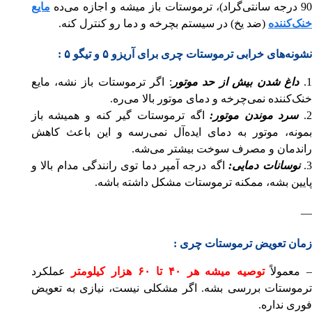
90 درجه سانتی‌گراد)، ترموستات باز میشه و اجازه می‌ده
مایع
خنک‌کننده
(ضد یخ) در سیستم بچرخه و دما رو کنترل کنه.
نشونه‌های خرابی ترموستات چری برای آریزو ۵ و تیگو ۵ :
1.
داغ شدن بیش از حد موتور
: اگر ترموستات باز نشه، مایع
خنک‌کننده نمی‌چرخه و دمای موتور بالا می‌ره.
2
سرد موندن موتور:
اگه ترموستات گیر کنه و همیشه باز
بمونه، موتور به دمای ایده‌آل نمی‌رسه و این باعث کاهش
راندمان و مصرف سوخت بیشتر می‌شه.
3
نوسانات دمایی:
اگه درجه آمپر دما توی رانندگی مدام بالا و
پایین بشه، ممکنه ترموستات مشکل داشته باشه.
—
زمان تعویض ترموستات چری :
 معمولاً
توصیه میشه هر ۴۰ تا ۶۰ هزار کیلومتر
عملکرد
ترموستات بررسی بشه. اگر مشکلی نیست، نیازی به تعویض
فوری نداره.