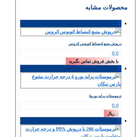
محصولات مشابه
درپوش منبع انبساط اتوبوس اتروس
0.0
با بخش فروش تماس بگیرید
ترموستات پراید یورو4
0.0
۰
ریال