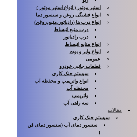
ریو
استپر موتور ( انواع استپر موتور )
انواع فشنگی روغن و سنسور دما
انواع درب ها (رادیاتور،منبع،روغن)
درب منبع انبساط
درب رادیاتور
انواع منابع انبساط
انواع وایر و بوت
عمومی
قطعات جانبی خودرو
سیستم خنک کاری
انواع واترپمپ و محفظه آب
محفظه آب
واترپمپ
سه راهی آب
مقالات
سیستم خنک کاری
سنسور دمای آب (سنسور دمای فن
)