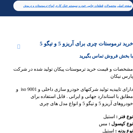
صفحه اصلی
محصولات
قطعات جانبی خودرو
سیستم خنک کاری
انواع ترموستات و درپوش
خرید ترموستات چری برای آریزو 5 و تیگو 5
با بخش فروش تماس بگیرید
مشخصات و قیمت خرید ترموستات پیکان تولید شده در شرکت
پارس نیکان
دارای تاییدیه تولید شرکتهای خودرو سازی داخلی و iso 9001 و
مطابق با استاندارد جهانی و ایرانی . قابل استفاده برای
خودروهای آریزو 5 و تیگو 5 و انواع مدل های چری
نوع فنر :
استیل
نوع کپسول :
مس
نوع بدنه :
استیل