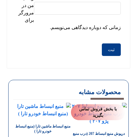
من در
مرورگر
برای
زمانی که دوباره دیدگاهی می‌نویسم.
محصولات مشابه
با بخش فروش تماس
بگیرید
منبع انبساط ماشین تارا (منبع انبساط
خودرو تارا )
درپوش منبع انبساط 207 (درب منبع