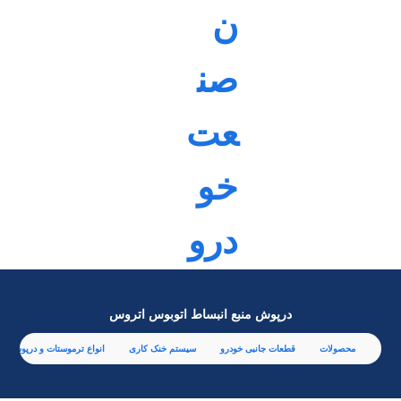
درپوش منبع انبساط اتوبوس اتروس
محصولات
قطعات جانبی خودرو
سیستم خنک کاری
انواع ترموستات و درپوش