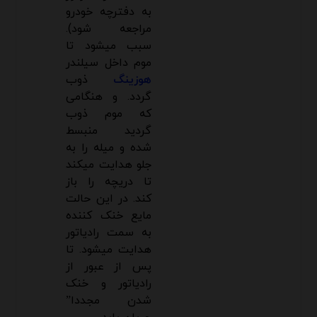
به دفترچه خودرو
مراجعه شود).
سبب میشود تا
موم داخل سیلندر
هوزینگ
ذوب
گردد. و هنگامی
که موم ذوب
گردید منبسط
شده و میله را به
جلو هدایت میکند
تا دریچه را باز
کند. در این حالت
مایع خنک کننده
به سمت رادیاتور
هدایت میشود. تا
پس از عبور از
رادیاتور و خنک
شدن مجددا”