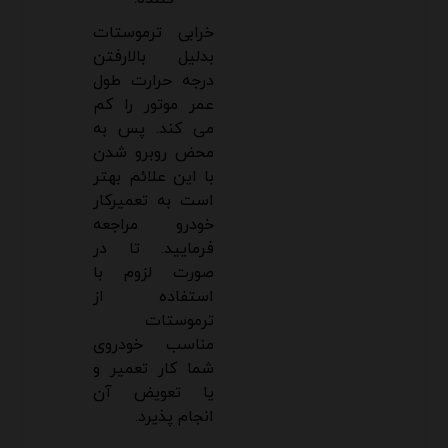
خرابی ترموستات
بدلیل بالارفتن
درجه حرارت طول
عمر موتور را کم
می کند. پس به
محض روبرو شدن
با این علائم بهتر
است به تعمیرکار
خودرو مراجعه
فرمایید. تا در
صورت لزوم با
استفاده از
ترموستات
مناسب خودروی
شما کار تعمیر و
یا تعویض آن
انجام پذیرد.