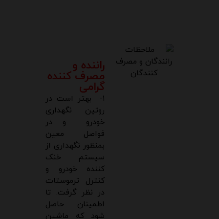
راننده و
مصرف کننده
گرامی
۱- بهتر است در
روتین نگهداری
خودرو و در
فواصل معین
بمنظور نگهداری از
سیستم خنک
کننده خودرو و
کنترل ترموستات
در نظر گرفت. تا
اطمینان حاصل
شود که ماشین