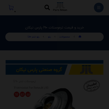
خرید و قیمت ترموستات l۹۰ پارس نیکان
محصولات
رنو
رنو تندر L۹۰