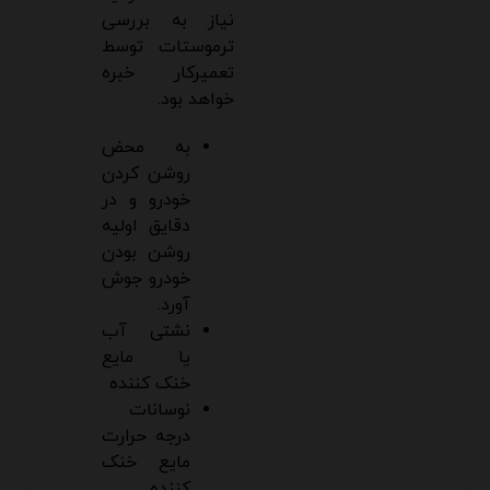
نیاز به بررسی
ترموستات توسط
تعمیرکار خبره
خواهد بود.
به محض
روشن کردن
خودرو و در
دقایق اولیه
روشن بودن
خودرو جوش
آورد.
نشتی آب
یا مایع
خنک کننده
نوسانات
درجه حرارت
مایع خنک
کننده.