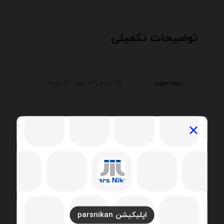
توضیحات تکمیلی
درجه حرارت
۷۵ درجه, ۸۳ درجه, ۸۸ درجه
۱ دیدگاه برای
خرید و قیمت
ترموستات l۹۰ پارس نیکان
اپلیکیشن parsnikan
Developer