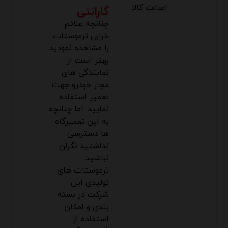
گارانتی
چنانچه علائم
خرابی ترموستات
را مشاهده نمودید
بهتر است از
نمایندگی های
مجاز خودرو
جهت
تعمیر استفاده
نمایید. اما چنانچه
به این تعمیرگاه
ها دسترسی
نداشتید نگران
نباشید.
ترموستات های
تولیدی این
شرکت در بسته
بندی و امکان
استفاده از