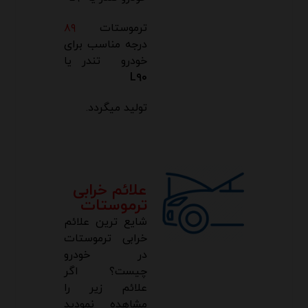
ترموستات
۸۹
درجه مناسب برای
خودرو تندر یا
L۹۰
تولید میگردد.
علائم خرابی
ترموستات
شایع ترین علائم
خرابی ترموستات
در خودرو
چیست؟ اگر
علائم زیر را
مشاهده نمودید