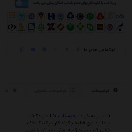
توضیحات
توضیحات تکمیلی
نظرا
آیا نیاز به خرید
ترموستات
L۹۰ دارید؟ آیا
میدانید این قطعه چگونه کار میکند؟ علائم
خرابی آن چیست؟ چه زمانی باید آن را تعمیر