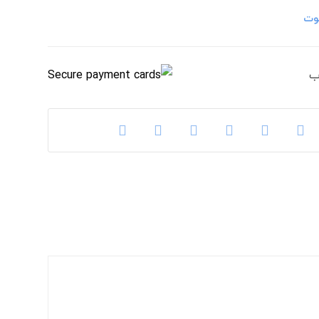
بوت
ب