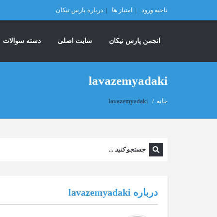
ناحیه ورود
امتیاز ها
درباره پارس نیکان
انجمن پارس نیکان
سایت اصلی
دسته سوالات
lavazemyadaki
خانه
/
lavazemyadaki
درباره
lavazemyadaki