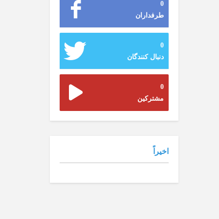
0
طرفداران
0
دنبال کنندگان
0
مشترکین
اخیراً